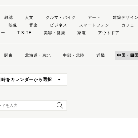
雑誌
人文
クルマ・バイク
アート
建築デザイ
映像
音楽
ビジネス
スマートフォン
カフェ
リー
T-SITE
美容・健康
家電
アウトドア
関東
北海道・東北
中部・北陸
近畿
中国・四
日時をカレンダーから選択
ード検索