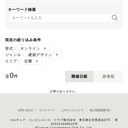
キーワード検索
キーワード検索
現在の絞り込み条件
形式：
オンライン
×
ジャンル：
建築デザイン
×
エリア：
近畿
×
0
全
件
開催日順
新着順
記事がありません。
お問い合わせ
サイトマップ
このサイトについて
個人情報保護方針
カルチュア・コンビニエンス・クラブ株式会社 東京都公安委員会許可 第
303310908618号
©Culture Convenience Club Co.,Ltd.