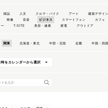
雑誌
人文
クルマ・バイク
アート
建築デザイ
映像
音楽
ビジネス
スマートフォン
カフェ
リー
T-SITE
美容・健康
家電
アウトドア
関東
北海道・東北
中部・北陸
近畿
中国・四
日時をカレンダーから選択
ード検索