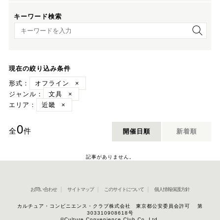
キーワード検索
キーワード検索
現在の絞り込み条件
形式：
オフライン
×
ジャンル：
文具
×
エリア：
近畿
×
0
全
件
開催日順
新着順
記事がありません。
お問い合わせ
サイトマップ
このサイトについて
個人情報保護方針
カルチュア・コンビニエンス・クラブ株式会社 東京都公安委員会許可 第
303310908618号
©Culture Convenience Club Co.,Ltd.