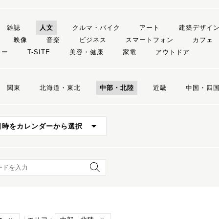
雑誌
人文
クルマ・バイク
アート
建築デザイ
映像
音楽
ビジネス
スマートフォン
カフェ
リー
T-SITE
美容・健康
家電
アウトドア
関東
北海道・東北
中部・北陸
近畿
中国・四
日時をカレンダーから選択
ード検索