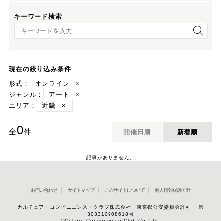
キーワード検索
キーワード検索
現在の絞り込み条件
形式：
オンライン
×
ジャンル：
アート
×
エリア：
近畿
×
0
全
件
開催日順
新着順
記事がありません。
お問い合わせ
サイトマップ
このサイトについて
個人情報保護方針
カルチュア・コンビニエンス・クラブ株式会社 東京都公安委員会許可 第
303310908618号
©Culture Convenience Club Co.,Ltd.