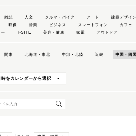
雑誌
人文
クルマ・バイク
アート
建築デザイ
映像
音楽
ビジネス
スマートフォン
カフェ
リー
T-SITE
美容・健康
家電
アウトドア
関東
北海道・東北
中部・北陸
近畿
中国・四
日時をカレンダーから選択
ード検索