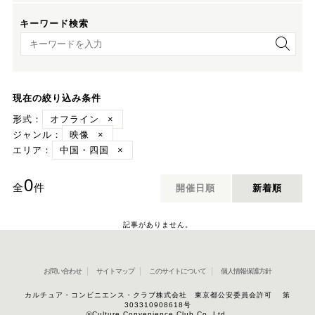
キーワード検索
キーワード検索
現在の絞り込み条件
形式：
オフライン
×
ジャンル：
映像
×
エリア：
中国・四国
×
0
全
件
開催日順
新着順
記事がありません。
お問い合わせ
サイトマップ
このサイトについて
個人情報保護方針
カルチュア・コンビニエンス・クラブ株式会社 東京都公安委員会許可 第
303310908618号
©Culture Convenience Club Co.,Ltd.