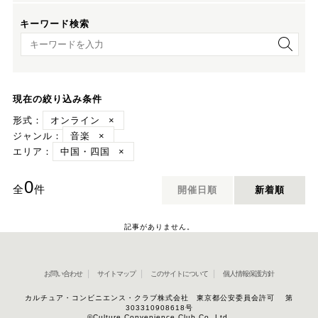
キーワード検索
キーワード検索
現在の絞り込み条件
形式：
オンライン
×
ジャンル：
音楽
×
エリア：
中国・四国
×
0
全
件
開催日順
新着順
記事がありません。
お問い合わせ
サイトマップ
このサイトについて
個人情報保護方針
カルチュア・コンビニエンス・クラブ株式会社 東京都公安委員会許可 第
303310908618号
©Culture Convenience Club Co.,Ltd.