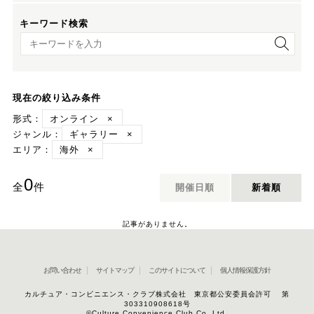
キーワード検索
キーワード検索
現在の絞り込み条件
形式：
オンライン
×
ジャンル：
ギャラリー
×
エリア：
海外
×
0
全
件
開催日順
新着順
記事がありません。
お問い合わせ
サイトマップ
このサイトについて
個人情報保護方針
カルチュア・コンビニエンス・クラブ株式会社 東京都公安委員会許可 第
303310908618号
©Culture Convenience Club Co.,Ltd.