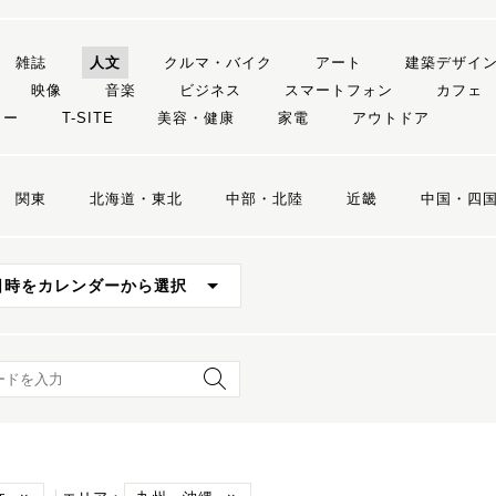
雑誌
人文
クルマ・バイク
アート
建築デザイ
映像
音楽
ビジネス
スマートフォン
カフェ
リー
T-SITE
美容・健康
家電
アウトドア
関東
北海道・東北
中部・北陸
近畿
中国・四
日時をカレンダーから選択
ード検索