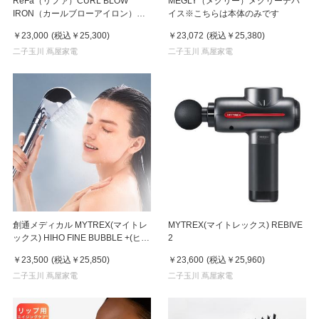
ReFa（リファ）CURL BLOW
MEGLY（メグリー）メグリーデバ
IRON（カールブローアイロン）ブ
イス※こちらは本体のみです
ラック
￥23,000
(税込
￥25,300
)
￥23,072
(税込
￥25,380
)
二子玉川 蔦屋家電
二子玉川 蔦屋家電
創通メディカル MYTREX(マイトレ
MYTREX(マイトレックス) REBIVE
ックス) HIHO FINE BUBBLE +(ヒホ
2
ウ ファイン バブル プラス) シャワ
￥23,500
(税込
￥25,850
)
￥23,600
(税込
￥25,960
)
ーヘッド
二子玉川 蔦屋家電
二子玉川 蔦屋家電