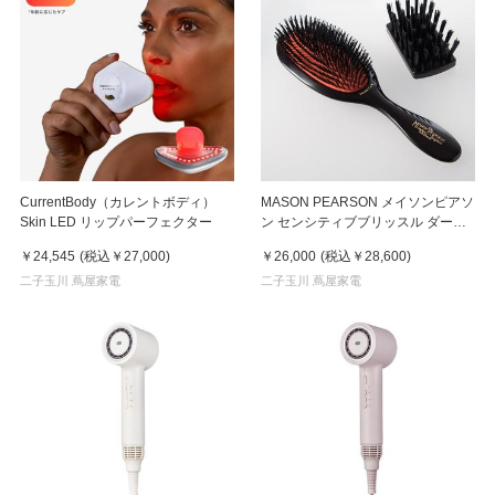
CurrentBody（カレントボディ）
MASON PEARSON メイソンピアソ
Skin LED リップパーフェクター
ン センシティブブリッスル ダー
ク・ルビー
￥24,545
(税込
￥27,000
)
￥26,000
(税込
￥28,600
)
二子玉川 蔦屋家電
二子玉川 蔦屋家電