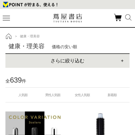
健康・理美容
>
トップ
健康・理美容
価格の安い順
さらに絞り込む
639
全
件
人気順
男性人気順
女性人気順
新着順