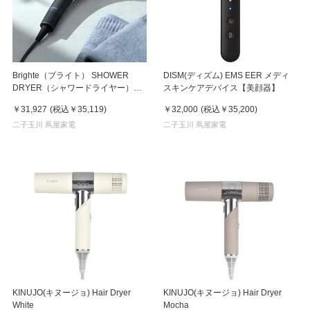
Brighte（ブライト） SHOWER
DISM(ディズム) EMS EER メディ
DRYER（シャワードライヤー）
スキンケアデバイス【美顔器】
【髪質改善】【プロ仕様】
￥31,927
(税込
￥35,119
)
￥32,000
(税込
￥35,200
)
二子玉川 蔦屋家電
二子玉川 蔦屋家電
KINUJO(キヌージョ) Hair Dryer
KINUJO(キヌージョ) Hair Dryer
White
Mocha