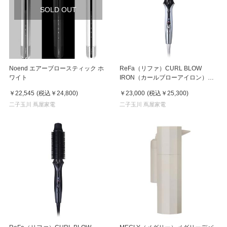
SOLD OUT
Noend エアーブロースティック ホ
ReFa（リファ）CURL BLOW
ワイト
IRON（カールブローアイロン）ホ
ワイト
￥22,545
(税込
￥24,800
)
￥23,000
(税込
￥25,300
)
二子玉川 蔦屋家電
二子玉川 蔦屋家電