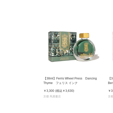
【38ml】Ferris Wheel Press Dancing
【3
Thyme フェリス インク
Be
￥3,300
(税込
￥3,630
)
￥3
京都 蔦屋書店
京都