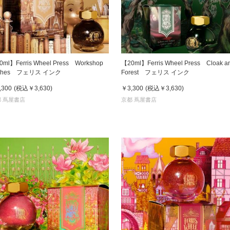
書店
六本
屋書
0ml】Ferris Wheel Press Workshop
【20ml】Ferris Wheel Press Cloak a
shes フェリス インク
Forest フェリス インク
,300
(税込
￥3,630
)
￥3,300
(税込
￥3,630
)
 蔦屋書店
京都 蔦屋書店