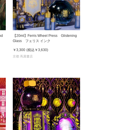
松 蔦
店
nd
【20ml】Ferris Wheel Press Glistening
Glass フェリス インク
￥3,300
(税込
￥3,630
)
京都 蔦屋書店