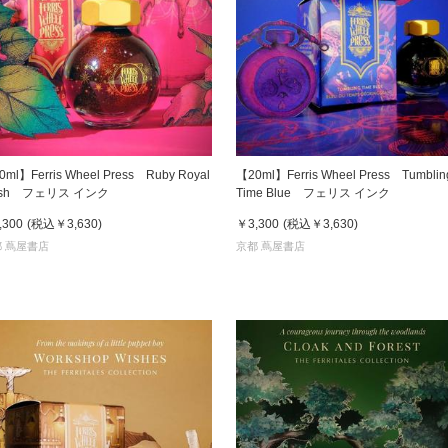
京都
電
書店
品
京都
ml】Ferris Wheel Press Ruby Royal
【20ml】Ferris Wheel Press Tumblin
蔦屋
ush フェリス インク
Time Blue フェリス インク
ギフト
,300
(税込
￥3,630
)
￥3,300
(税込
￥3,630
)
梅田
 蔦屋書店
京都 蔦屋書店
書店
枚方
書店
広島