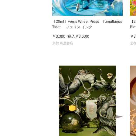
【20ml】Ferris Wheel Press Tumultuous
【20
Tides フェリス インク
Bl
￥3,300
(税込
￥3,630
)
￥3
京都 蔦屋書店
京都