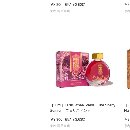
￥3,300
(税込
￥3,630
)
￥3
京都 蔦屋書店
京都
【38ml】Ferris Wheel Press The Sherry
【38
Sonata フェリス インク
Ha
￥3,300
(税込
￥3,630
)
￥3
京都 蔦屋書店
京都