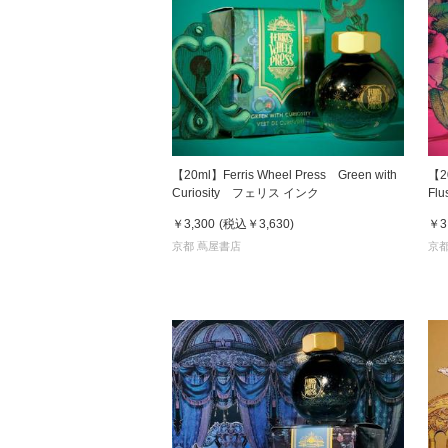
家
食
【20ml】Ferris Wheel Press Green with
【20
Curiosity フェリス インク
Fl
e
￥3,300
(税込
￥3,630
)
￥3
京都 蔦屋書店
京都