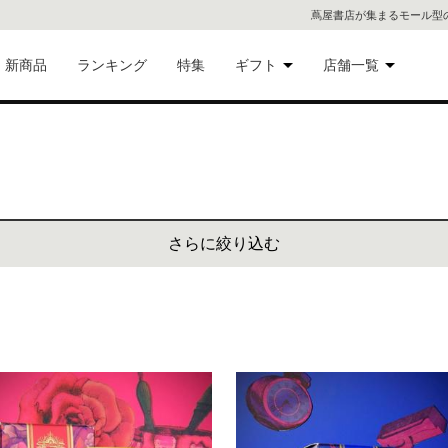
蔦屋書店が集まるモール型
新商品
ランキング
特集
ギフト
店舗一覧
二子
術品
ギフトにおすすめ
蔦屋
eギフト
代官
さらに絞り込む
屋書
像・音
銀座
書店
具
六本
貨
屋書