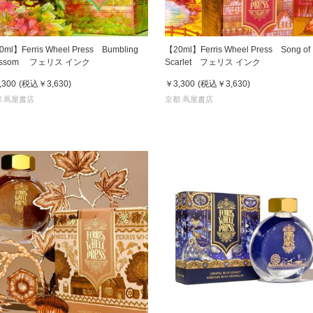
ml】Ferris Wheel Press Bumbling
【20ml】Ferris Wheel Press Song of
ossom フェリス インク
Scarlet フェリス インク
,300
(税込
￥3,630
)
￥3,300
(税込
￥3,630
)
 蔦屋書店
京都 蔦屋書店