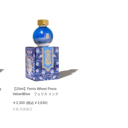
g
【20ml】Ferris Wheel Press
ValiantBlue フェリス インク
￥3,300
(税込
￥3,630
)
京都 蔦屋書店