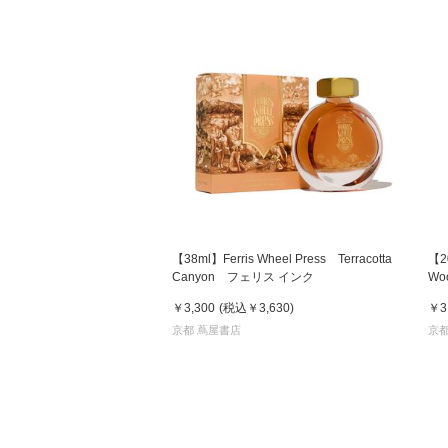
【38ml】Ferris Wheel Press Terracotta
【20
Canyon フェリス インク
Wo
￥3,300
(税込
￥3,630
)
￥3
京都 蔦屋書店
京都