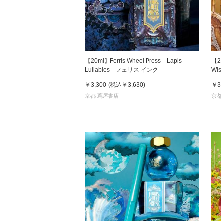
【20ml】Ferris Wheel Press Lapis
【2
Lullabies フェリス インク
Wi
￥3,300
(税込
￥3,630
)
￥3
京都 蔦屋書店
京都