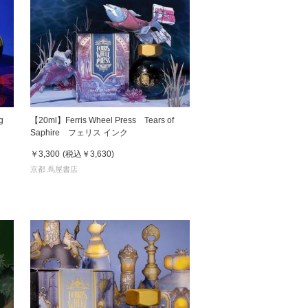
 蔦屋
岡崎
g
【20ml】Ferris Wheel Press Tears of
書店
Saphire フェリス インク
￥3,300
(税込
￥3,630
)
 蔦屋
京都 蔦屋書店
 蔦屋
 蔦屋