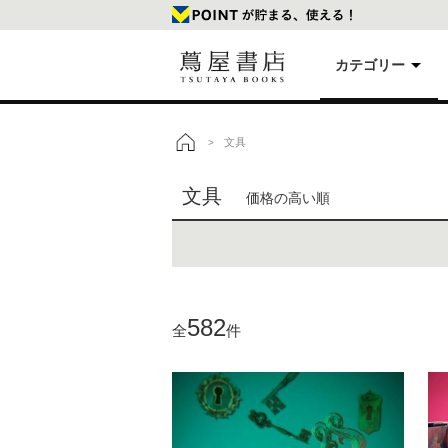
カテゴリー
美
文具
>
トップ
文具
価格の高い順
本
映
楽
582
全
件
文
雑