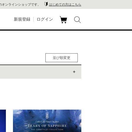
のオンラインショップです。
はじめての方はこちら
新規登録
ログイン
カ
玉川
ート
家電
並び順変更
山 蔦
人気順
男性人気順
店
女性人気順
新着順
 蔦屋
価格の安い順
価格の高い順
木 蔦
店