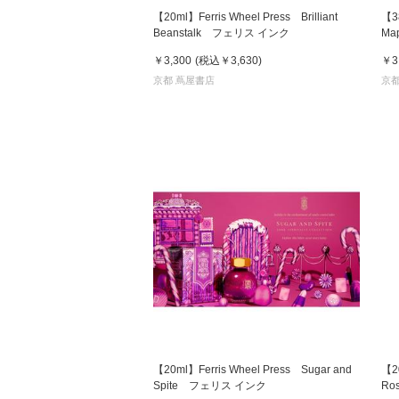
【20ml】Ferris Wheel Press Brilliant
【38
Beanstalk フェリス インク
Ma
￥3,300
(税込
￥3,630
)
￥3
京都 蔦屋書店
京都
【20ml】Ferris Wheel Press Sugar and
【20
Spite フェリス インク
Ro