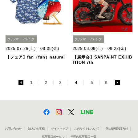
クルマ・バイク
クルマ・バイク
2025.07.26(土) - 08.08(金)
2025.08.09(土) - 08.22(金)
【フェア】fan（fun）natural
【展示会】SANPAINT EXHIB
ITION 7th
<
1
2
3
4
5
6
>
お問い合わせ
法人のお客様
サイトマップ
このサイトについて
個人情報保護方針
蔦屋書店ポータル
全国の蔦屋書店 一覧