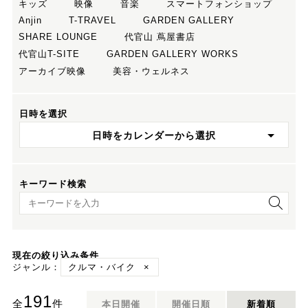
キッズ
映像
音楽
スマートフォンショップ
Anjin
T-TRAVEL
GARDEN GALLERY
SHARE LOUNGE
代官山 蔦屋書店
代官山T-SITE
GARDEN GALLERY WORKS
アーカイブ映像
美容・ウェルネス
日時を選択
日時をカレンダーから選択
キーワード検索
キーワード検索
現在の絞り込み条件
ジャンル：
クルマ・バイク
×
191
全
件
本日開催
開催日順
新着順