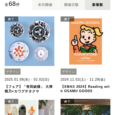
68
全
件
本日開催
開催日順
新着順
終了
終了
デザイン
デザイン
2025.01.08(水) - 02.02(日)
2024.11.02(土) - 11.29(金)
【フェア】「有田絵様」 大津
【XMAS 2024】Reading wit
h OSAMU GOODS
萌乃×カワグチタクヤ
終了
終了