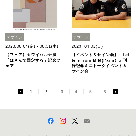
デザイン
デザイン
2023.08.04(金) - 08.31(木)
2023. 04.02(日)
【フェア】カワイハルナ展
【イベント＆サイン会】『Let
「はさんで固定する」記念フ
ters from M/M(Paris）』刊
ェア
行記念ミニトークイベント＆
サイン会
<
1
2
3
4
5
6
>