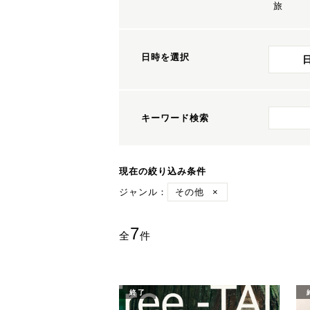
旅
日時を選択
キーワード検索
現在の絞り込み条件
ジャンル：
その他
×
7
全
件
終了