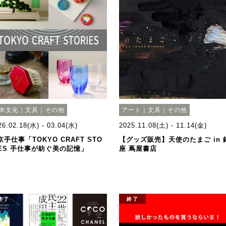
本文化｜文具｜その他
アート｜文具｜その他
26.02.18(水) - 03.04(水)
2025.11.08(土) - 11.14(金)
京手仕事「TOKYO CRAFT STO
【グッズ販売】天使のたまご in 
IES 手仕事が紡ぐ美の記憶」
座 蔦屋書店
終了
終了