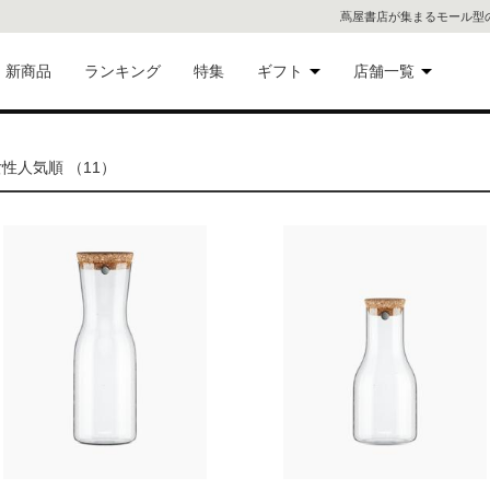
蔦屋書店が集まるモール型
新商品
ランキング
特集
ギフト
店舗一覧
二子
術品
ギフトにおすすめ
性人気順 （11）
蔦屋
eギフト
代官
屋書
像・音
銀座
書店
具
六本
貨
屋書