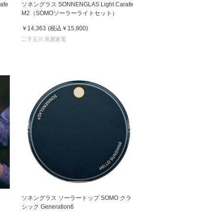
afe
ソネングラス SONNENGLAS Light Carafe
M2（SOMOソーラーライトセット）
 蔦屋
￥14,363
(税込
￥15,800
)
二子玉川 蔦屋家電
岡崎
書店
 蔦屋
 蔦屋
ソネングラス ソーラートップ SOMO クラ
シック Generation6
 蔦屋