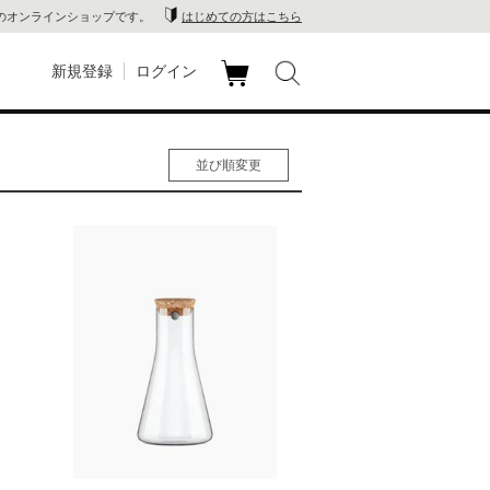
のオンラインショップです。
はじめての方はこちら
新規登録
ログイン
カ
玉川
ート
並び順変更
家電
人気順
男性人気順
山 蔦
女性人気順
新着順
店
価格の安い順
価格の高い順
 蔦屋
木 蔦
店