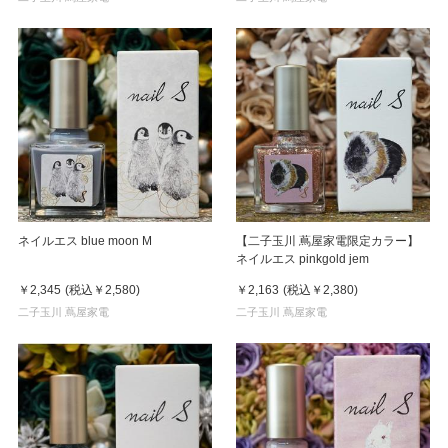
ネイルエス blue moon M
【二子玉川 蔦屋家電限定カラー】
ネイルエス pinkgold jem
￥2,345
(税込
￥2,580
)
￥2,163
(税込
￥2,380
)
二子玉川 蔦屋家電
二子玉川 蔦屋家電