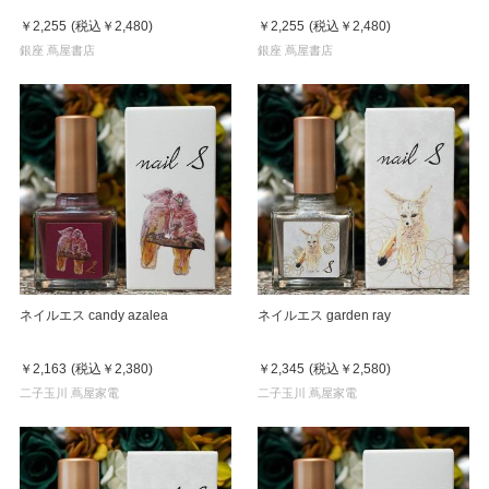
￥2,255
(税込
￥2,480
)
￥2,255
(税込
￥2,480
)
銀座 蔦屋書店
銀座 蔦屋書店
ネイルエス candy azalea
ネイルエス garden ray
￥2,163
(税込
￥2,380
)
￥2,345
(税込
￥2,580
)
二子玉川 蔦屋家電
二子玉川 蔦屋家電