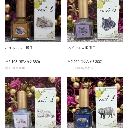
ネイルエス 極月
ネイルエス 時雨月
￥2,163
(税込
￥2,380
)
￥2,091
(税込
￥2,300
)
梅田 蔦屋書店
二子玉川 蔦屋家電