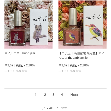
ネイルエス budo jam
【二子玉川 蔦屋家電 限定色】ネイ
ルエス rhubarb jam jem
￥2,091
(税込
￥2,300
)
￥2,091
(税込
￥2,300
)
二子玉川 蔦屋家電
二子玉川 蔦屋家電
1
2
3
4
Next
（ 1 - 40 / 122 ）