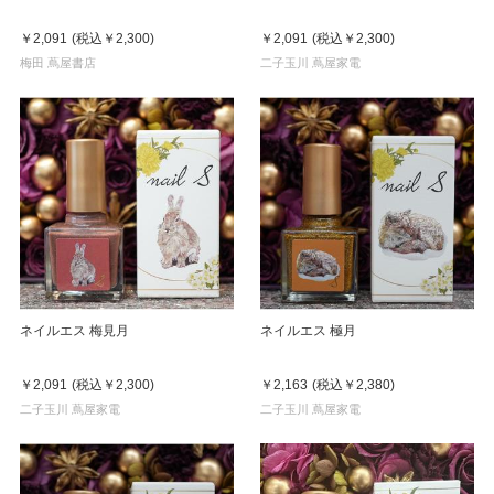
￥2,091
(税込
￥2,300
)
￥2,091
(税込
￥2,300
)
梅田 蔦屋書店
二子玉川 蔦屋家電
ネイルエス 梅見月
ネイルエス 極月
￥2,091
(税込
￥2,300
)
￥2,163
(税込
￥2,380
)
二子玉川 蔦屋家電
二子玉川 蔦屋家電