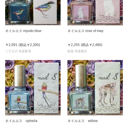
ネイルエス niyodo blue
ネイルエス rose of may
￥2,091
(税込
￥2,300
)
￥2,255
(税込
￥2,480
)
二子玉川 蔦屋家電
銀座 蔦屋書店
ネイルエス ophelia
ネイルエス willow