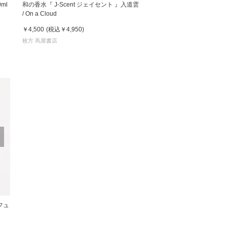
ml
和の香水『 J-Scent ジェイセント 』入道雲
/ On a Cloud
 蔦屋
￥4,500
(税込
￥4,950
)
枚方 蔦屋書店
岡崎
書店
 蔦屋
 蔦屋
フュ
 蔦屋