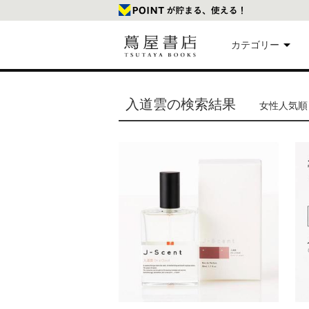
カテゴリー
美
入道雲の検索結果
女性人気順 
本
映
楽
文
雑