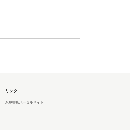
松 蔦
店
リンク
蔦屋書店ポータルサイト