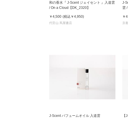
和の香水『 J-Scent ジェイセント 』入道雲
J-
/ On a Cloud【DK_2320】
雲 
E
￥4,500
(税込
￥4,950
)
￥4
家
代官山 蔦屋書店
京都
食
e
J-Scent パフュームオイル 入道雲
【J