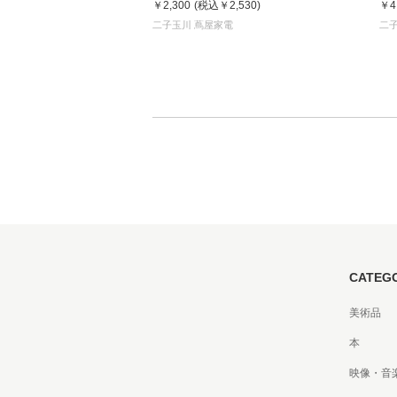
￥2,300
(税込
￥2,530
)
￥4
二子玉川 蔦屋家電
二
CATEG
美術品
本
映像・音