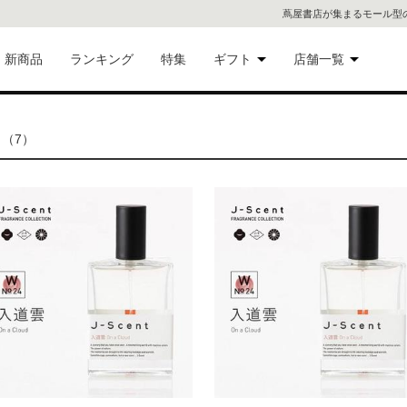
蔦屋書店が集まるモール型
新商品
ランキング
特集
ギフト
店舗一覧
二子
術品
ギフトにおすすめ
（7）
蔦屋
eギフト
代官
屋書
像・音
銀座
書店
具
六本
貨
屋書