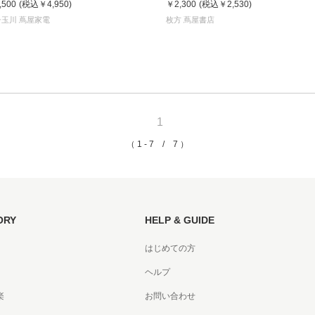
,500
(税込
￥4,950
)
￥2,300
(税込
￥2,530
)
書店
子玉川 蔦屋家電
枚方 蔦屋書店
六本
屋書
1
（ 1 - 7 / 7 ）
ORY
HELP & GUIDE
はじめての方
ヘルプ
楽
お問い合わせ