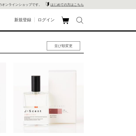
のオンラインショップです。
はじめての方はこちら
新規登録
ログイン
カ
玉川
ート
並び順変更
家電
人気順
男性人気順
山 蔦
女性人気順
新着順
店
価格の安い順
価格の高い順
 蔦屋
木 蔦
店