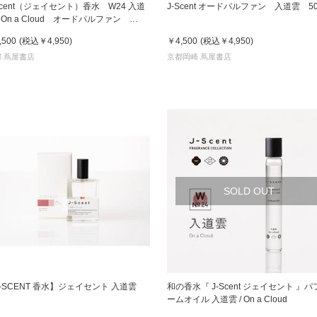
Scent（ジェイセント）香水 W24 入道
J-Scent オードパルファン 入道雲 50
/ On a Cloud オードパルファン
DP 50mL フレグランス
京都
,500
(税込
￥4,950
)
￥4,500
(税込
￥4,950
)
電
 蔦屋書店
京都岡崎 蔦屋書店
書店
品
京都
蔦屋
ギフト
梅田
SOLD OUT
書店
枚方
書店
-SCENT 香水】ジェイセント 入道雲
和の香水『 J-Scent ジェイセント 』パ
ームオイル 入道雲 / On a Cloud
広島