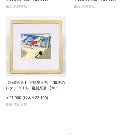
銀座 蔦屋書店
銀座 蔦屋書店
【額装付き】 宮崎夏次系 「"最後の
レター"2018」 複製原画 【サイン
入り】
￥21,000
(税込
￥23,100
)
銀座 蔦屋書店
1