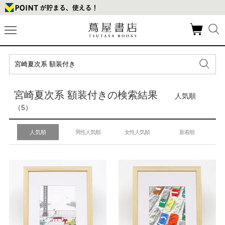
宮崎夏次系 額装付きの検索結果
人気順
（5）
人気順
男性人気順
女性人気順
新着順