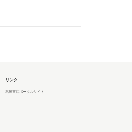
 蔦屋
岡崎
書店
 蔦屋
リンク
蔦屋書店ポータルサイト
 蔦屋
 蔦屋