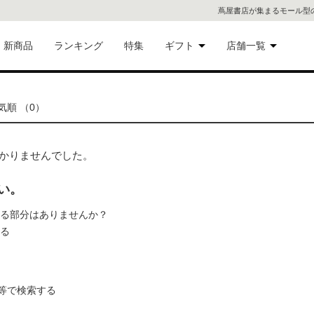
蔦屋書店が集まるモール型
新商品
ランキング
特集
ギフト
店舗一覧
二子
術品
ギフトにおすすめ
順 （0）
蔦屋
eギフト
代官
つかりませんでした。
屋書
像・音
い。
れる部分はありませんか？
銀座
れる
書店
具
六本
等で検索する
貨
屋書