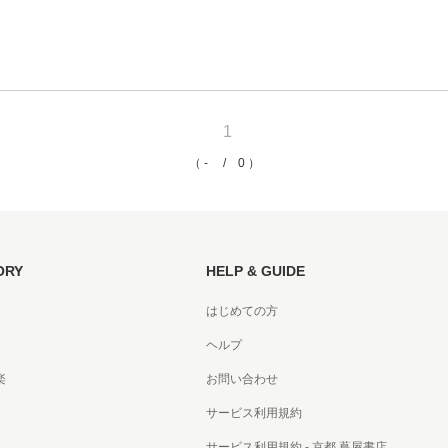
京都
電
書店
1
品
京都
（ - / 0 ）
蔦屋
ギフト
梅田
ORY
HELP & GUIDE
書店
はじめての方
枚方
ヘルプ
書店
楽
お問い合わせ
サービス利用規約
広島
サービス利用規約 - 京都 蔦屋書店