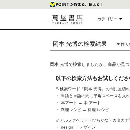
カテゴリー
美
岡本 光博の検索結果
男性人気
本
岡本 光博で検索しましたが、商品が見
映
以下の検索方法もお試しくださ
楽
※検索ワード『岡本 光博』の間に区切
・ 単語と単語の間に半角スペースを入
・ 本アート → 本 アート
文
・ 料理レシピ → 料理 レシピ
※アルファベット・ひらがな・カタカナ
・ design → デザイン
雑