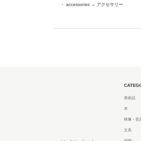
・ accessories → アクセサリー
家
食
e
CATEG
美術品
本
映像・音
文具
雑貨