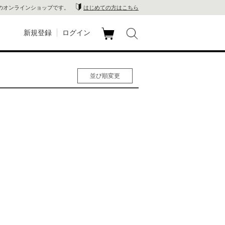
のオンラインショップです。
はじめての方はこちら
新規登録
ログイン
カ
玉川
ート
並び順変更
家電
人気順
男性人気順
山 蔦
女性人気順
新着順
店
価格の安い順
価格の高い順
 蔦屋
木 蔦
店