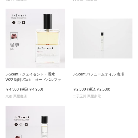
J-Scent（ジェイセント）香水
J-Scent パフュームオイル 珈琲
W22 珈琲 /Cafe オードパルファ
ン EDP 50mL フレグランス
￥4,500
(税込
￥4,950
)
￥2,300
(税込
￥2,530
)
京都 蔦屋書店
二子玉川 蔦屋家電