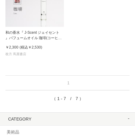
和の香水『 J-Scent ジェイセント
』パフュームオイル 珈琲(コーヒー)
/ Cafe
￥2,300
(税込
￥2,530
)
枚方 蔦屋書店
1
（ 1 - 7 / 7 ）
CATEGORY
美術品