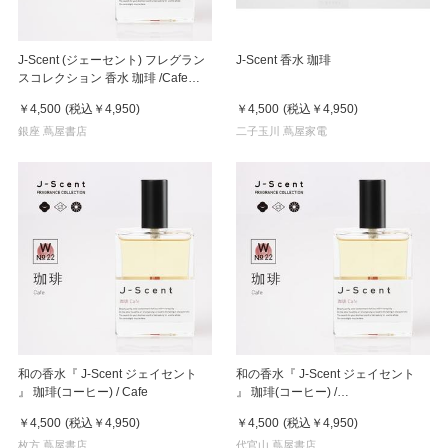
J-Scent (ジェーセント) フレグラン
J-Scent 香水 珈琲
スコレクション 香水 珈琲 /Cafe
50mL
￥4,500
(税込
￥4,950
)
￥4,500
(税込
￥4,950
)
銀座 蔦屋書店
二子玉川 蔦屋家電
和の香水『 J-Scent ジェイセント
和の香水『 J-Scent ジェイセント
』 珈琲(コーヒー) / Cafe
』 珈琲(コーヒー) /
Cafe【DK_2320】
￥4,500
(税込
￥4,950
)
￥4,500
(税込
￥4,950
)
枚方 蔦屋書店
代官山 蔦屋書店