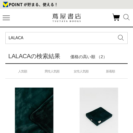
LALACAの検索結果
価格の高い順 （2）
人気順
男性人気順
女性人気順
新着順