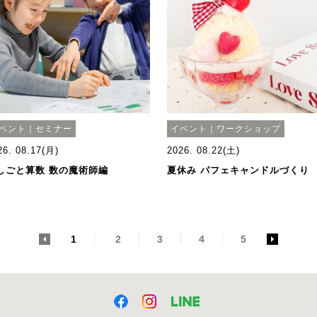
ベント｜セミナー
イベント｜ワークショップ
26. 08.17(月)
2026. 08.22(土)
しごと算数 数の魔術師編
夏休み パフェキャンドルづくり
<
1
2
3
4
5
>