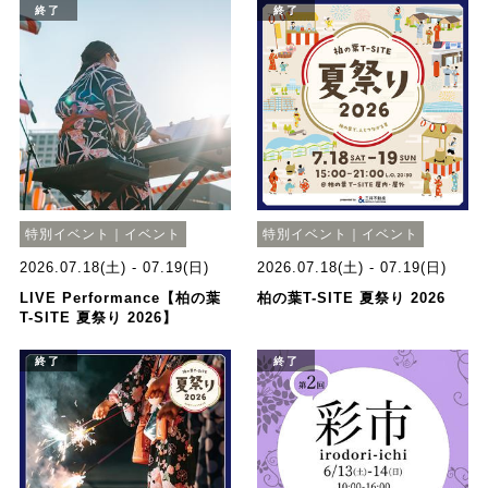
終了
終了
特別イベント｜イベント
特別イベント｜イベント
2026.07.18(土) - 07.19(日)
2026.07.18(土) - 07.19(日)
LIVE Performance【柏の葉
柏の葉T-SITE 夏祭り 2026
T-SITE 夏祭り 2026】
終了
終了