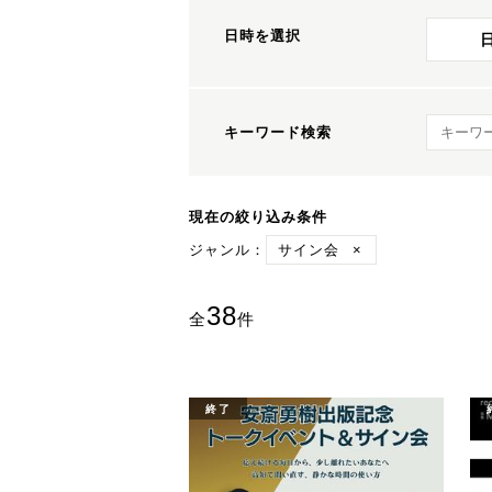
日時を選択
キーワ
キーワード検索
現在の絞り込み条件
ジャンル：
サイン会
×
38
全
件
終了