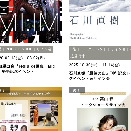
階｜POP UP SHOP｜サイン会
3階｜トークイベント｜サイン会｜
込受付中
26.02.13(金) - 03.02(月)
2025.10.30(木) - 11.14(金)
知県出身『redjuice画集 MI:I
』発売記念イベント
石川直樹『最後の山』刊行記念ト
クイベント＆サイン会
終了
終了