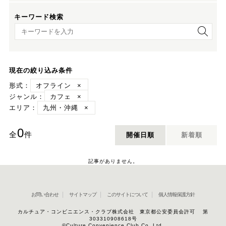
キーワード検索
キーワード検索
現在の絞り込み条件
形式：
オフライン
×
ジャンル：
カフェ
×
エリア：
九州・沖縄
×
0
全
件
開催日順
新着順
記事がありません。
お問い合わせ
サイトマップ
このサイトについて
個人情報保護方針
カルチュア・コンビニエンス・クラブ株式会社 東京都公安委員会許可 第
303310908618号
©Culture Convenience Club Co.,Ltd.