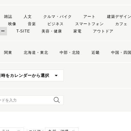
雑誌
人文
クルマ・バイク
アート
建築デザイ
映像
音楽
ビジネス
スマートフォン
カフェ
リー
T-SITE
美容・健康
家電
アウトドア
関東
北海道・東北
中部・北陸
近畿
中国・四
日時をカレンダーから選択
ード検索