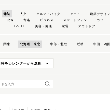
雑誌
人文
クルマ・バイク
アート
建築デザイ
映像
音楽
ビジネス
スマートフォン
カフェ
リー
T-SITE
美容・健康
家電
アウトドア
関東
北海道・東北
中部・北陸
近畿
中国・四
日時をカレンダーから選択
ード検索