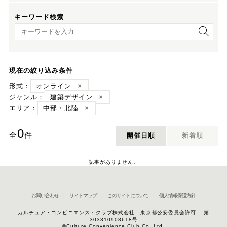
キーワード検索
キーワード検索
現在の絞り込み条件
形式：
オンライン
×
ジャンル：
建築デザイン
×
エリア：
中部・北陸
×
0
全
件
開催日順
新着順
記事がありません。
お問い合わせ
サイトマップ
このサイトについて
個人情報保護方針
カルチュア・コンビニエンス・クラブ株式会社 東京都公安委員会許可 第
303310908618号
©Culture Convenience Club Co.,Ltd.