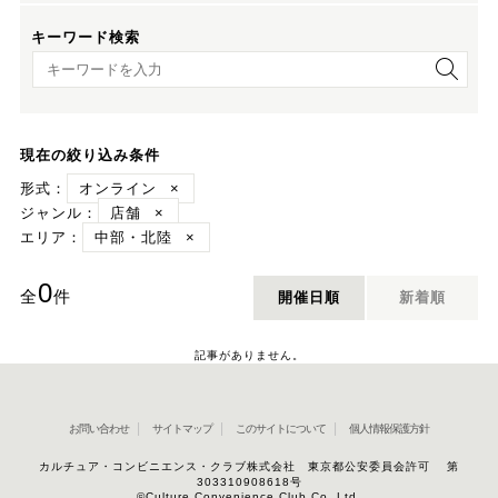
キーワード検索
キーワード検索
現在の絞り込み条件
形式：
オンライン
×
ジャンル：
店舗
×
エリア：
中部・北陸
×
0
全
件
開催日順
新着順
記事がありません。
お問い合わせ
サイトマップ
このサイトについて
個人情報保護方針
カルチュア・コンビニエンス・クラブ株式会社 東京都公安委員会許可 第
303310908618号
©Culture Convenience Club Co.,Ltd.