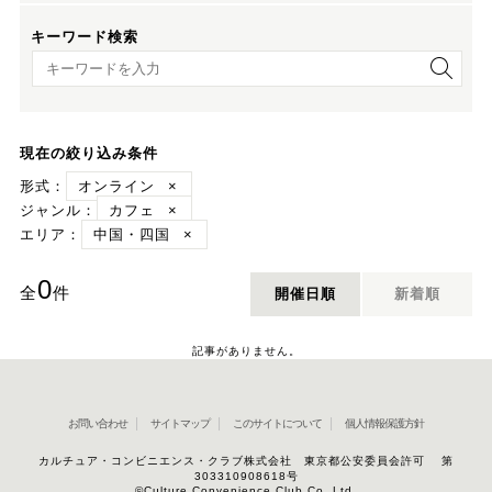
キーワード検索
キーワード検索
現在の絞り込み条件
形式：
オンライン
×
ジャンル：
カフェ
×
エリア：
中国・四国
×
0
全
件
開催日順
新着順
記事がありません。
お問い合わせ
サイトマップ
このサイトについて
個人情報保護方針
カルチュア・コンビニエンス・クラブ株式会社 東京都公安委員会許可 第
303310908618号
©Culture Convenience Club Co.,Ltd.