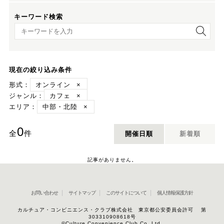
キーワード検索
キーワード検索
現在の絞り込み条件
形式：
オンライン
×
ジャンル：
カフェ
×
エリア：
中部・北陸
×
0
全
件
開催日順
新着順
記事がありません。
お問い合わせ
サイトマップ
このサイトについて
個人情報保護方針
カルチュア・コンビニエンス・クラブ株式会社 東京都公安委員会許可 第
303310908618号
©Culture Convenience Club Co.,Ltd.