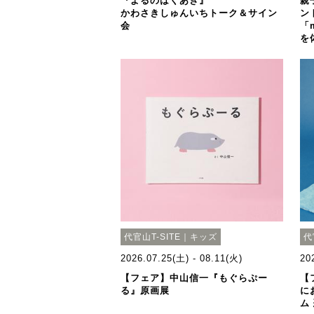
『よるのはくあき』
親
かわさきしゅんいちトーク＆サイン
ン
会
「
を
代官山T-SITE｜キッズ
代
2026.07.25(土) - 08.11(火)
20
【フェア】中山信一『もぐらぷー
【
る』原画展
に
ム