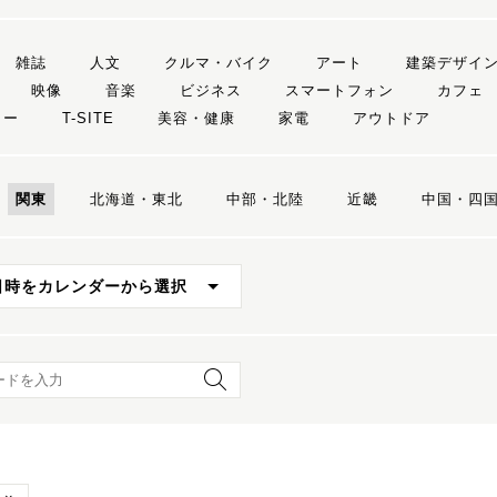
雑誌
人文
クルマ・バイク
アート
建築デザイ
映像
音楽
ビジネス
スマートフォン
カフェ
リー
T-SITE
美容・健康
家電
アウトドア
関東
北海道・東北
中部・北陸
近畿
中国・四
日時をカレンダーから選択
ード検索