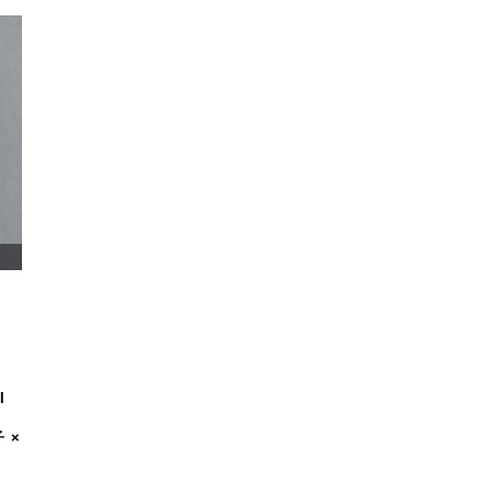
I
子 ×