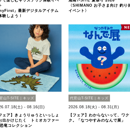
子で楽しむキッズテック体験イベ
湘南T-SITE 夏祭り 2026
ト
〈SHIMANO お子さま向け 釣り
myFirst」最新デジタルアイテム
イベント〉
体験しよう！
官山T-SITE｜キッズ
代官山T-SITE｜キッズ
26.07.18(土) - 08.16(日)
2026.08.18(火) - 08.31(月)
フェア】きょうりゅうといっしょ
【フェア】わからないって、ワク
お出かけじたく トミオカファー
ク。「なつやすみのなんで展」
 恐竜コレクション