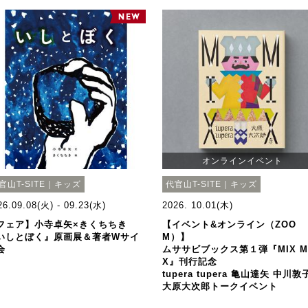
オンラインイベント
官山T-SITE｜キッズ
代官山T-SITE｜キッズ
26.09.08(火) - 09.23(水)
2026. 10.01(木)
フェア】小寺卓矢×きくちちき
【イベント&オンライン（ZOO
いしとぼく』原画展＆著者Wサイ
M）】
会
ムササビブックス第１弾『MIX M
X』刊行記念
tupera tupera 亀山達矢 中川敦
大原大次郎トークイベント