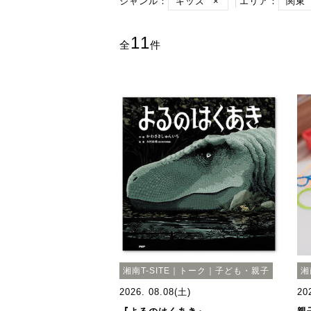
ジャンル：
キッズ
×
エリア：
関東
11
全
件
湘南T-SITE｜トーク｜子ども・親子
湘
2026. 08.08(土)
20