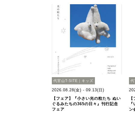
代官山T-SITE｜キッズ
代
2026.08.28(金) - 09.13(日)
20
【フェア】『小さい光の粒たち ぬい
【
ぐるみたちの365の日々』刊行記念
『
フェア
ン