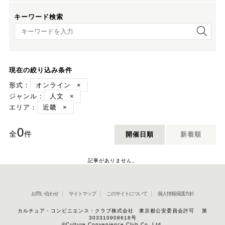
キーワード検索
キーワード検索
現在の絞り込み条件
形式：
オンライン
×
ジャンル：
人文
×
エリア：
近畿
×
0
全
件
開催日順
新着順
記事がありません。
お問い合わせ
サイトマップ
このサイトについて
個人情報保護方針
カルチュア・コンビニエンス・クラブ株式会社 東京都公安委員会許可 第
303310908618号
©Culture Convenience Club Co.,Ltd.