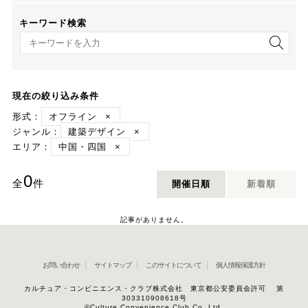
キーワード検索
キーワード検索
現在の絞り込み条件
形式：
オフライン
×
ジャンル：
建築デザイン
×
エリア：
中国・四国
×
0
全
件
開催日順
新着順
記事がありません。
お問い合わせ
サイトマップ
このサイトについて
個人情報保護方針
カルチュア・コンビニエンス・クラブ株式会社 東京都公安委員会許可 第
303310908618号
©Culture Convenience Club Co.,Ltd.