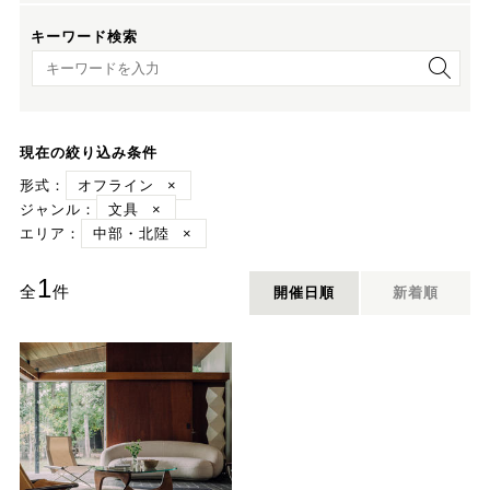
キーワード検索
キーワード検索
現在の絞り込み条件
形式：
オフライン
×
ジャンル：
文具
×
エリア：
中部・北陸
×
1
全
件
開催日順
新着順