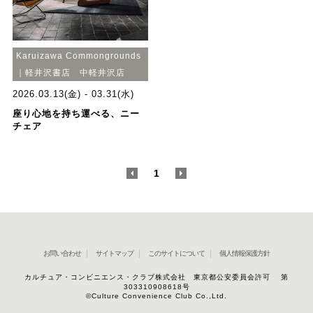
Karuizawa Commongrounds
｜軽井沢書店 中軽井沢店
2026.03.13(金) - 03.31(水)
座り心地を持ち運べる、ニー
チェア
<
1
>
お問い合わせ
サイトマップ
このサイトについて
個人情報保護方針
カルチュア・コンビニエンス・クラブ株式会社 東京都公安委員会許可 第
303310908618号
©Culture Convenience Club Co.,Ltd.