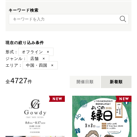
キーワード検索
キーワード検索
現在の絞り込み条件
形式：
オフライン
×
ジャンル：
店舗
×
エリア：
中国・四国
×
4727
全
件
開催日順
新着順