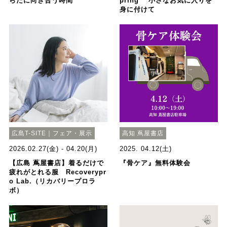
らだに向き合う時間
pring 小さなお気に入りを
身に付けて
広島T-SITE｜フェア・展示
高知 蔦屋書店
2026.02.27(金) - 04.20(月)
2025. 04.12(土)
【広島 蔦屋書店】着るだけで
『骨ケア』無料体験会
疲れがとれる服 Recoverypr
o Lab.（リカバリープロラ
ボ）