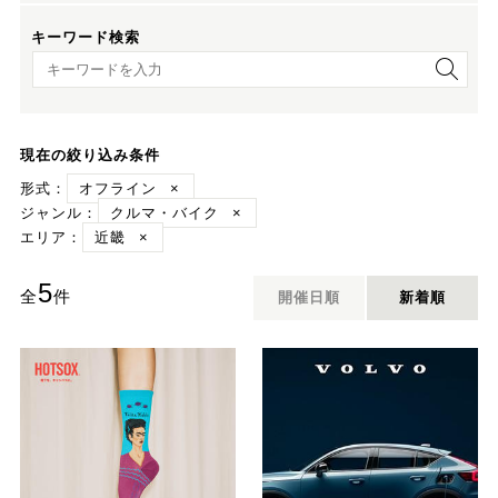
キーワード検索
キーワード検索
現在の絞り込み条件
形式：
オフライン
×
ジャンル：
クルマ・バイク
×
エリア：
近畿
×
5
全
件
開催日順
新着順