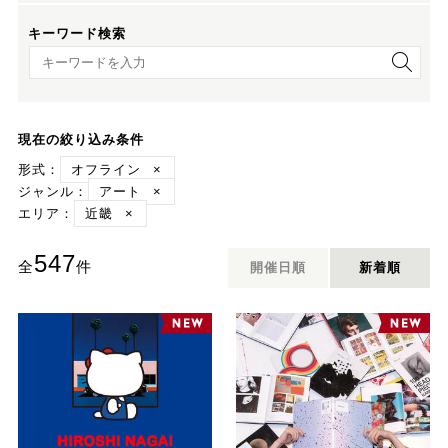
キーワード検索
キーワード検索
現在の絞り込み条件
形式：
オフライン
×
ジャンル：
アート
×
エリア：
近畿
×
547
全
件
開催日順
新着順