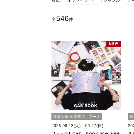
形式：
オフライン
×
ジャンル：
ア
546
全
件
京都岡崎 蔦屋書店｜アート
梅
2026.08.18(火) - 09.27(日)
20