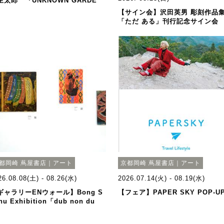
生太郎 『UNKNOWN GARDE
』
【サイン会】沢田英男 彫刻作品
「ただ ある」刊行記念サイン会
都岡崎 蔦屋書店｜アート
京都岡崎 蔦屋書店｜アート
26.08.08(土) - 08.26(水)
2026.07.14(火) - 08.19(水)
ギャラリーENウォール】Bong S
【フェア】PAPER SKY POP-U
hu Exhibition「dub non du
」