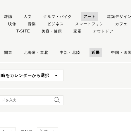
雑誌
人文
クルマ・バイク
アート
建築デザイ
映像
音楽
ビジネス
スマートフォン
カフェ
リー
T-SITE
美容・健康
家電
アウトドア
関東
北海道・東北
中部・北陸
近畿
中国・四
日時をカレンダーから選択
ード検索