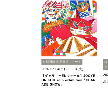
京都岡崎 蔦屋書店｜アート
梅
ア
2026.07.04(土) - 08.04(火)
20
【ギャラリーENウォール】JOOYE
ON KOH solo exhibition「CHAR
お
ADE SHOW」