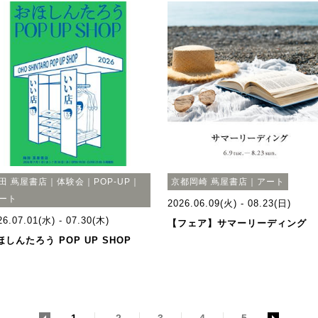
田 蔦屋書店｜体験会｜POP-UP｜
京都岡崎 蔦屋書店｜アート
ート
2026.06.09(火) - 08.23(日)
26.07.01(水) - 07.30(木)
【フェア】サマーリーディング
ほしんたろう POP UP SHOP
<
1
2
3
4
5
>