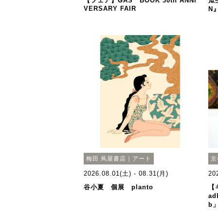
【フェア】GAS BOOK 30th ANNI
瓜
VERSARY FAIR
N
梅田 蔦屋書店｜アート
京
2026.08.01(土) - 08.31(月)
20
谷小夏 個展 planto
【
ad
b