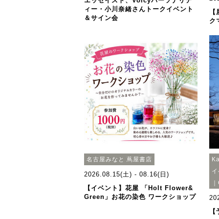
エッセイスト、Voicyパーソナリテ
ィー・小川奈緒さんトークイベント
【
＆サイン会
ク
名古屋みなと 蔦屋書店
K
イ
2026.08.15(土) - 08.16(日)
｜
【イベント】花屋 「Holt Flower&
Green」お花の染色 ワークショップ
20
【