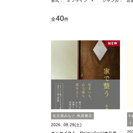
形式：
オフライン
×
ジャンル：
店
40
全
件
名古屋みなと 蔦屋書店
K
イ
2026. 08.29(土)
20