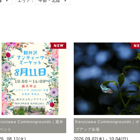
舗
×
エリア：
中部・北陸
×
aruizawa Commongrounds｜屋外
Karuizawa Commongrounds｜
ベント
プアップ会場
26. 08.11(火)
2026.09.02(水) - 10.04(日)