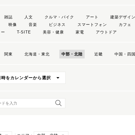
雑誌
人文
クルマ・バイク
アート
建築デザイ
映像
音楽
ビジネス
スマートフォン
カフェ
リー
T-SITE
美容・健康
家電
アウトドア
関東
北海道・東北
中部・北陸
近畿
中国・四
日時をカレンダーから選択
ード検索