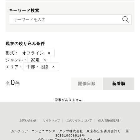
キーワード検索
キーワード検索
現在の絞り込み条件
形式：
オフライン
×
ジャンル：
家電
×
エリア：
中部・北陸
×
0
全
件
開催日順
新着順
記事がありません。
お問い合わせ
サイトマップ
このサイトについて
個人情報保護方針
カルチュア・コンビニエンス・クラブ株式会社 東京都公安委員会許可 第
303310908618号
©Culture Convenience Club Co.,Ltd.