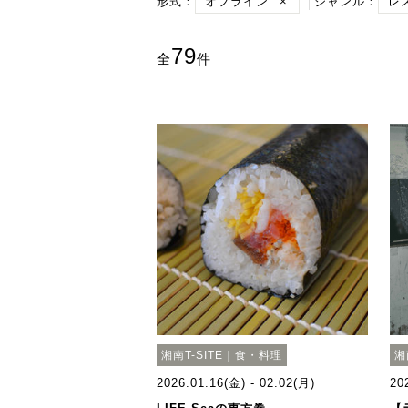
形式：
オフライン
×
ジャンル：
レ
79
全
件
湘南T-SITE｜食・料理
湘
2026.01.16(金) - 02.02(月)
20