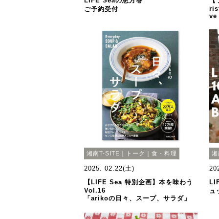
LIFE Seaの恵方巻
【
ri
ご予約受付
ve
湘南T-SITE｜トーク｜食・料理
湘
2025. 02.22(土)
20
【LIFE Sea 特別企画】本を味わう
L
Vol.16
ュ
「arikoの日々、スープ、サラダ」