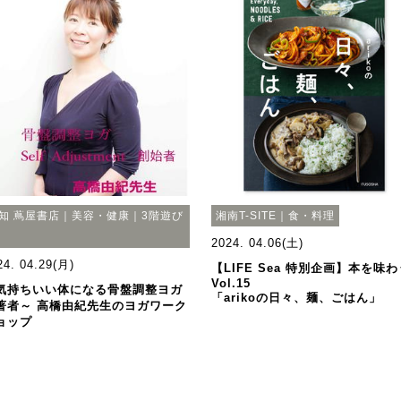
知 蔦屋書店｜美容・健康｜3階遊び
湘南T-SITE｜食・料理
2024. 04.06(土)
24. 04.29(月)
【LIFE Sea 特別企画】本を味わ
Vol.15
気持ちいい体になる骨盤調整ヨガ
「arikoの日々、麺、ごはん」
著者～ 高橋由紀先生のヨガワーク
ョップ