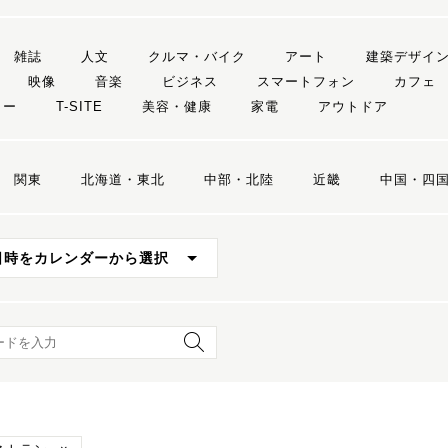
雑誌
人文
クルマ・バイク
アート
建築デザイ
映像
音楽
ビジネス
スマートフォン
カフェ
リー
T-SITE
美容・健康
家電
アウトドア
関東
北海道・東北
中部・北陸
近畿
中国・四
日時をカレンダーから選択
ード検索