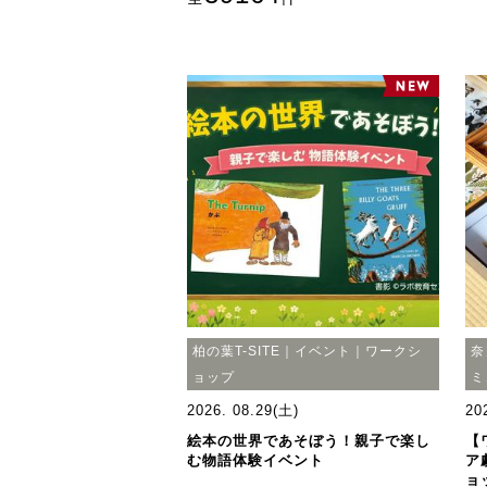
柏の葉T-SITE｜イベント｜ワークシ
奈
ョップ
ミ
2026. 08.29(土)
20
絵本の世界であそぼう！親子で楽し
【
む物語体験イベント
ア
ョ