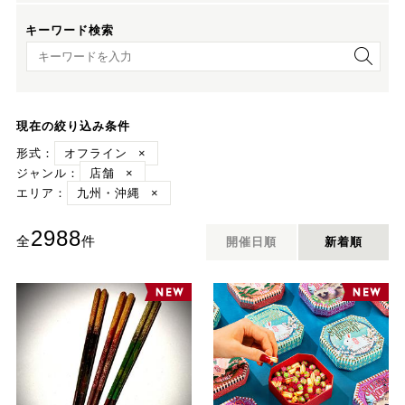
キーワード検索
キーワード検索
現在の絞り込み条件
形式：
オフライン
×
ジャンル：
店舗
×
エリア：
九州・沖縄
×
2988
全
件
開催日順
新着順