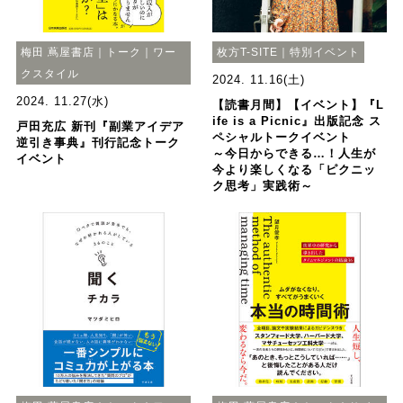
梅田 蔦屋書店｜トーク｜ワー
枚方T-SITE｜特別イベント
クスタイル
2024. 11.16(土)
2024. 11.27(水)
【読書月間】【イベント】『L
ife is a Picnic』出版記念 ス
戸田充広 新刊『副業アイデア
ペシャルトークイベント
逆引き事典』刊行記念トーク
～今日からできる…！人生が
イベント
今より楽しくなる「ピクニッ
ク思考」実践術～