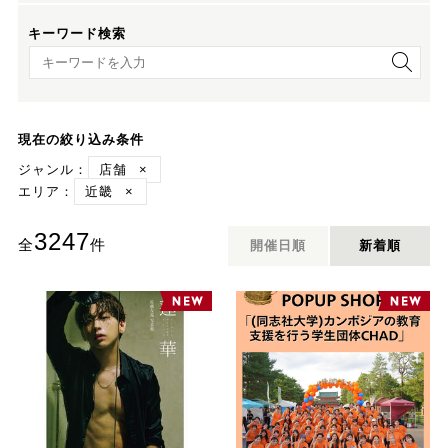
キーワード検索
キーワード検索
現在の絞り込み条件
ジャンル：
店舗
×
エリア：
近畿
×
3247
全
件
開催日順
新着順