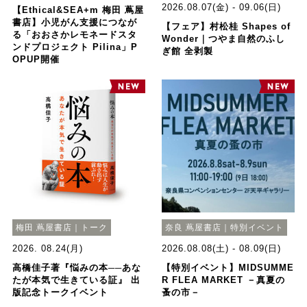
2026.08.07(金) - 09.06(日)
【Ethical&SEA+m 梅田 蔦屋
書店】小児がん支援につなが
【フェア】村松桂 Shapes of
る「おおさかレモネードスタ
Wonder｜つやま自然のふし
ンドプロジェクト Pilina」P
ぎ館 全剥製
OPUP開催
梅田 蔦屋書店｜トーク
奈良 蔦屋書店｜特別イベント
2026. 08.24(月)
2026.08.08(土) - 08.09(日)
高橋佳子著『悩みの本──あな
【特別イベント】MIDSUMME
たが本気で生きている証』 出
R FLEA MARKET －真夏の
版記念トークイベント
蚤の市－