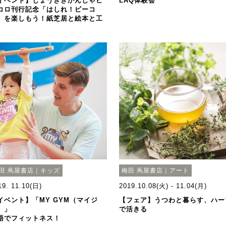
イベント】じょうききかんしゃビ
LAQ体験会
コロ刊行記念「はしれ！ビーコ
」を楽しもう！紙芝居と絵本と工
田 蔦屋書店｜キッズ
梅田 蔦屋書店｜アート
19. 11.10(日)
2019.10.08(火) - 11.04(月)
イベント】「MY GYM（マイジ
【フェア】うつわと暮らす、ハー
）」
で活きる
語でフィットネス！