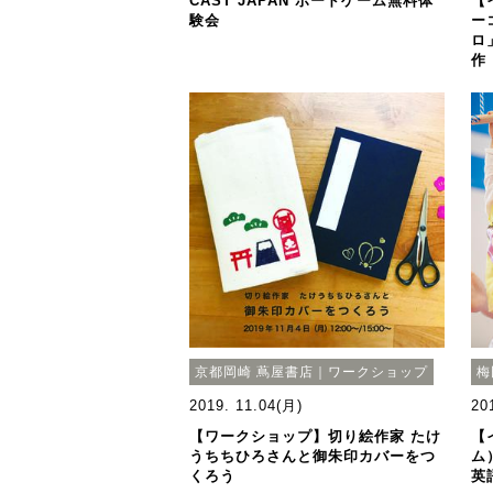
CAST JAPAN ボードゲーム無料体
【
験会
ー
ロ
作
京都岡崎 蔦屋書店｜ワークショップ
梅
2019. 11.04(月)
20
【ワークショップ】切り絵作家 たけ
【
うちちひろさんと御朱印カバーをつ
ム
くろう
英