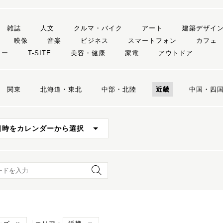
雑誌
人文
クルマ・バイク
アート
建築デザイ
映像
音楽
ビジネス
スマートフォン
カフェ
リー
T-SITE
美容・健康
家電
アウトドア
関東
北海道・東北
中部・北陸
近畿
中国・四
日時をカレンダーから選択
ード検索