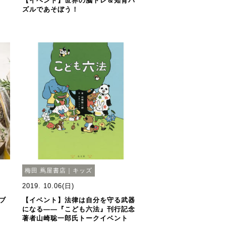
【イベント】世界の脳トレ＆知育パ
ズルであそぼう！
梅田 蔦屋書店｜キッズ
2019. 10.06(日)
ブ
【イベント】法律は自分を守る武器
になる――『こども六法』刊行記念
著者山崎聡一郎氏トークイベント