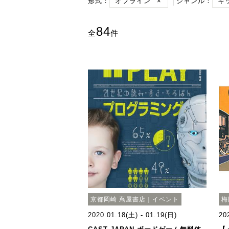
形式：
オフライン
×
ジャンル：
キ
84
全
件
京都岡崎 蔦屋書店｜イベント
梅
2020.01.18(土) - 01.19(日)
20